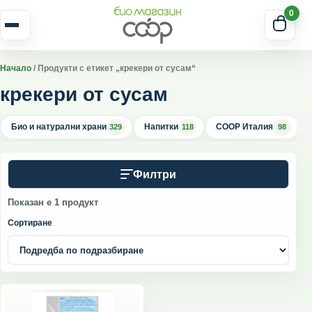
Skip to content
0
Отвори меню
Начало
/ Продукти с етикет „крекери от сусам“
крекери от сусам
Био и натурални храни
Напитки
COOP Италия
329
118
98
Филтри
Показан е 1 продукт
Сортиране