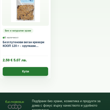
Био и натурални храни
В наличност
Безглутенови веган крекери
КООП 120 г – хрупкави
здравословни крекери без
глутен
2.59
€
5.07
лв.
Купи
Подбрани био храни, козметика и продукти за
дома с фокус върху качеството и удобното
пазаруване.