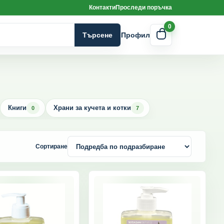
Контакти
Проследи поръчка
0
Търсене
Профил
Книги
Храни за кучета и котки
0
7
Сортиране