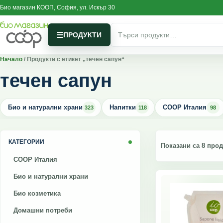
Skip to content
Био магазин КООП, София, ул. Искър 30
Търсене за:
ПРОДУКТИ
Начало
/ Продукти с етикет „течен сапун“
течен сапун
Био и натурални храни
Напитки
COOP Италия
323
118
98
КАТЕГОРИИ
Показани са 8 прод
COOP Италия
Био и натурални храни
Био козметика
Домашни потреби