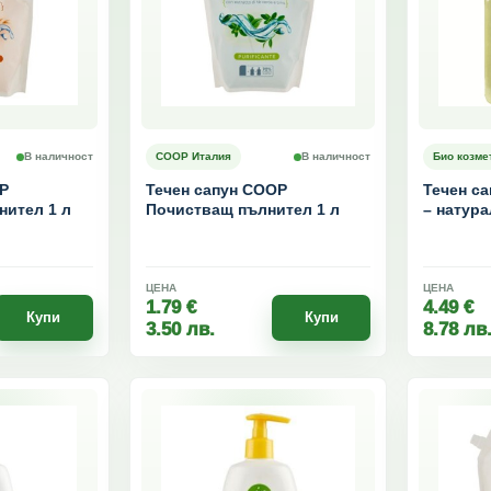
В наличност
COOP Италия
В наличност
Био козме
P
Течен сапун COOP
Течен са
нител 1 л
Почистващ пълнител 1 л
– натур
сапун за
ЦЕНА
ЦЕНА
1.79
€
4.49
€
Купи
Купи
3.50
лв.
8.78
лв