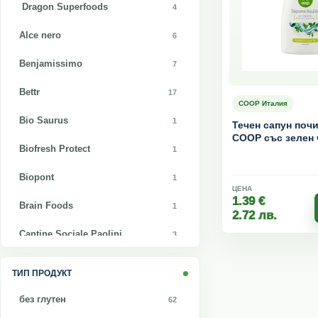
Dragon Superfoods
4
Alce nero
6
Benjamissimo
7
Bettr
17
COOP Италия
Bio Saurus
1
Течен сапун поч
COOP със зелен 
Biofresh Protect
1
мащерка 500 мл
Biopont
1
ЦЕНА
1.39
€
Brain Foods
1
2.72
лв.
Cantine Sociale Paolini
3
COOP Италия
68
ТИП ПРОДУКТ
Dars
1
без глутен
62