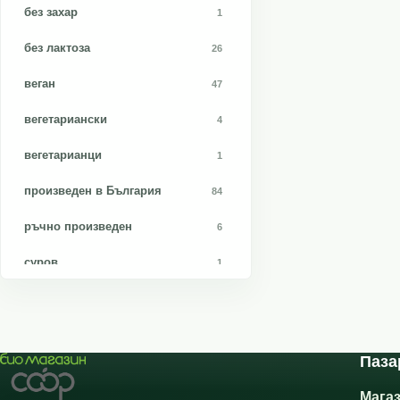
Dr Konopka's
5
без захар
1
Dr Konopkar's
3
без лактоза
26
Dr.Keskin
2
веган
47
Dr.Konopkа's
2
вегетариански
4
Dragon Superfoods
19
вегетарианци
1
Four friends
3
произведен в България
84
Freshsecrets natural cosmetics
1
ръчно произведен
6
Green - Bio Tropic
2
суров
1
Green Organics
1
Harmonica
20
Kombucha life
Паза
6
Kookie Cat
8
Мага