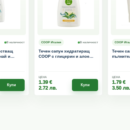
В наличност
COOP Италия
В наличност
COOP Ита
истващ
Течен сапун хидратиращ
Течен с
чай и
COOP с глицерин и алое
пълните
вера 500 мл
ЦЕНА
ЦЕНА
1.39
€
1.79
€
Купи
Купи
2.72
лв.
3.50
лв