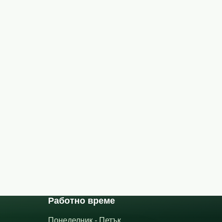
Работно време
Понеделник - Петък