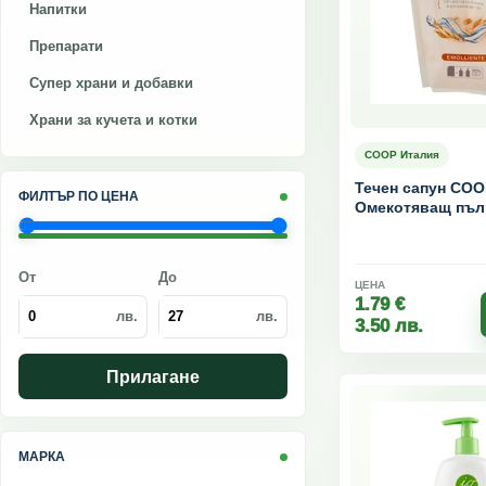
Напитки
Препарати
Супер храни и добавки
Храни за кучета и котки
COOP Италия
Течен сапун COO
ФИЛТЪР ПО ЦЕНА
Омекотяващ пъл
От
До
ЦЕНА
1.79
€
лв.
лв.
3.50
лв.
Прилагане
МАРКА