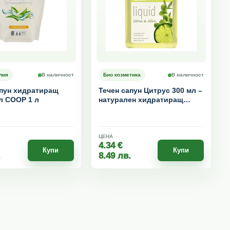
лия
В наличност
Био козметика
В наличност
апун хидратиращ
Течен сапун Цитрус 300 мл –
л COOP 1 л
натурален хидратиращ
сапун с етерични цитрусови
масла
ЦЕНА
4.34
€
Купи
Купи
.
8.49
лв.