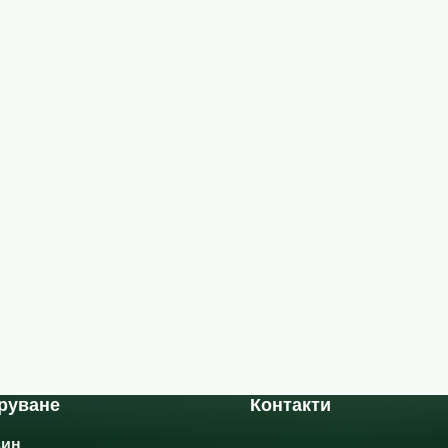
руване
Контакти
зин