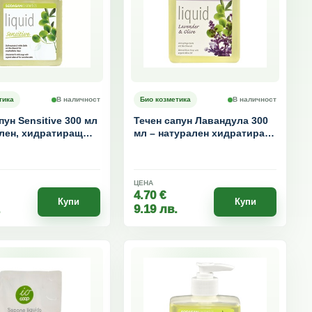
тика
В наличност
Био козметика
В наличност
пун Sensitive 300 мл
Течен сапун Лавандула 300
ален, хидратиращ
мл – натурален хидратиращ
 чувствителна кожа
сапун с етерично масло от
лавандула
ЦЕНА
4.70
€
Купи
Купи
.
9.19
лв.