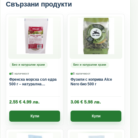
Свързани продукти
Био и натурални храни
Био и натурални храни
В наличност
В наличност
Френска морска сол едра
Фузили с коприва Alce
500 г – натурална
Nero био 500 г
нерафинирана морска сол
от Ил дьо Ре
2.55
€
4.99
лв.
3.06
€
5.98
лв.
Купи
Купи