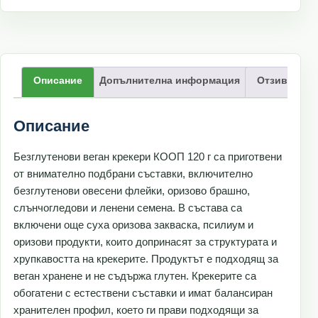
Описание
Допълнителна информация
Отзиви (0)
Описание
Безглутенови веган крекери КООП 120 г са приготвени
от внимателно подбрани съставки, включително
безглутенови овесени флейки, оризово брашно,
слънчогледови и ленени семена. В състава са
включени още суха оризова закваска, псилиум и
оризови продукти, които допринасят за структурата и
хрупкавостта на крекерите. Продуктът е подходящ за
веган хранене и не съдържа глутен. Крекерите са
обогатени с естествени съставки и имат балансиран
хранителен профил, което ги прави подходящи за