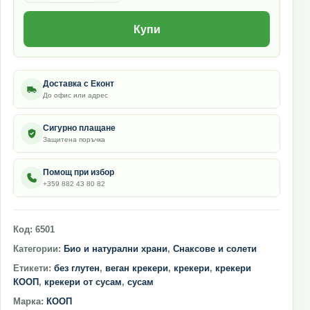
Купи
Доставка с Еконт
До офис или адрес
Сигурно плащане
Защитена поръчка
Помощ при избор
+359 882 43 80 82
Код:
6501
Категории:
Био и натурални храни
,
Снаксове и солети
Етикети:
без глутен
,
веган крекери
,
крекери
,
крекери
КООП
,
крекери от сусам
,
сусам
Марка:
КООП