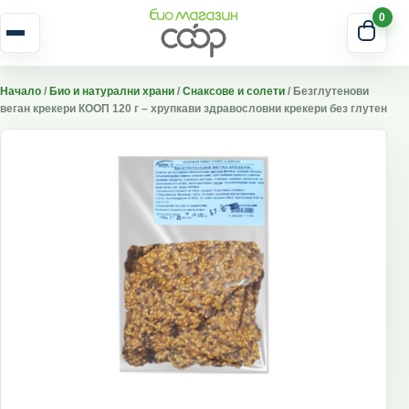
Skip to content
0
Отвори меню
Начало
/
Био и натурални храни
/
Снаксове и солети
/ Безглутенови
веган крекери КООП 120 г – хрупкави здравословни крекери без глутен