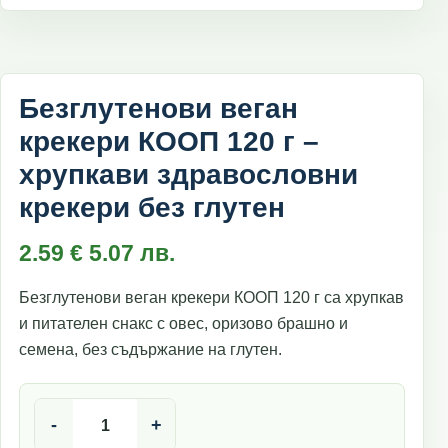
Безглутенови веган
крекери КООП 120 г –
хрупкави здравословни
крекери без глутен
2.59
€
5.07
лв.
Безглутенови веган крекери КООП 120 г са хрупкав
и питателен снакс с овес, оризово брашно и
семена, без съдържание на глутен.
количество за Безглутенови веган крекери КООП 120 г 
-
+