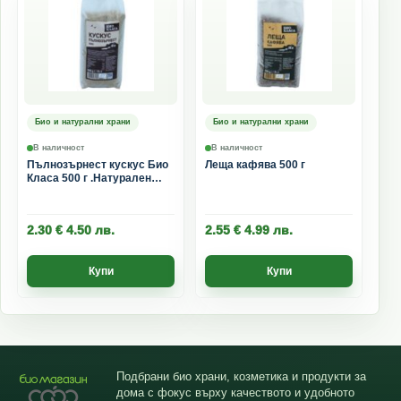
Био и натурални храни
Био и натурални храни
В наличност
В наличност
Пълнозърнест кускус Био
Леща кафява 500 г
Класа 500 г .Натурален
кускус от грис
2.30
€
4.50
лв.
2.55
€
4.99
лв.
Купи
Купи
Подбрани био храни, козметика и продукти за
дома с фокус върху качеството и удобното