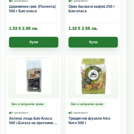
В наличност
В наличност
Царевичен грис (Полента)
Ориз басмати кафяв 250 г
500 г Био класа
Био класа
1.53
€
2.99
лв.
1.32
€
2.58
лв.
Купи
Купи
Био и натурални храни
Био и натурални храни
В наличност
В наличност
Зелена леща Био Класа
Трицветни фузили Alce
500 г.Богата на протеини и
Nero 500 г
фибри