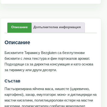
Описание
Допълнителна информация
Описание
Бисквитите Тирамису Bezgluten са безглутенови
бисквити с лека текстура и фин портокалов аромат.
Подходящи са за директна консумация и като основа
за тирамису или други десерти.
Състав
Пастьоризирана яйчена маса, нишесте (царевично,
картофено), захар, емулгатори: моно- и диглицериди на
мастни киселини, полиглицеролови естери на мастни
киселини, полиоксиетилен сорбитан монолаурат,