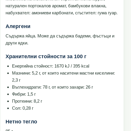
натурален портокалов аромат, бамбукови влакна,
набухвател: амониеви карбонати, сгъстител: гума гуар.
Алергени
Съдържа яйца. Може да съдържа бадеми, фъстъци и
други ядки.
Хранителни стойности за 100 г
Енергийна стойност: 1670 kJ / 395 kcal
Мазнини: 5,2 г, от които наситени мастни киселини:
2,3 г
Въглехидрати: 78 г, от които захари: 26 г
Фибри: 1,5 г
Протеини: 8,2 г
Сол: 0,28 г
Нетно тегло