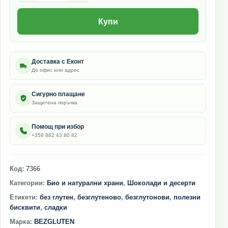
Купи
Доставка с Еконт
До офис или адрес
Сигурно плащане
Защитена поръчка
Помощ при избор
+359 882 43 80 82
Код:
7366
Категории:
Био и натурални храни
,
Шоколади и десерти
Етикети:
без глутен
,
безглутеново
,
безглутонови
,
полезни
бисквити
,
сладки
Марка:
BEZGLUTEN