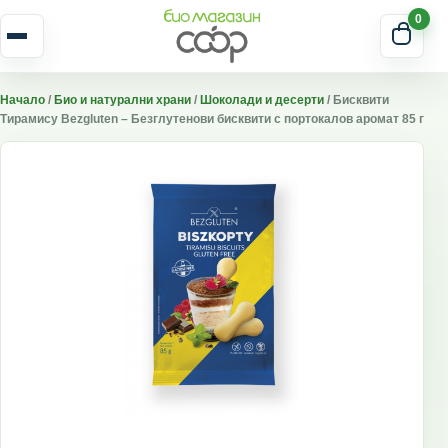
Skip to content
0
Отвори меню
Начало
/
Био и натурални храни
/
Шоколади и десерти
/ Бисквити
Тирамису Bezgluten – Безглутенови бисквити с портокалов аромат 85 г