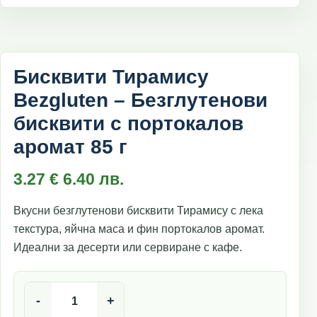
Бисквити Тирамису
Bezgluten – Безглутенови
бисквити с портокалов
аромат 85 г
3.27
€
6.40
лв.
Вкусни безглутенови бисквити Тирамису с лека
текстура, яйчна маса и фин портокалов аромат.
Идеални за десерти или сервиране с кафе.
количество за Бисквити Тирамису Bezgluten – Безглуте
-
+