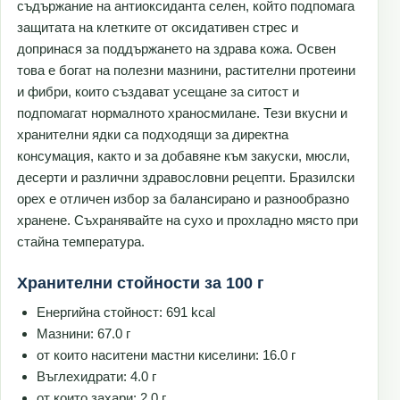
съдържание на антиоксиданта селен, който подпомага
защитата на клетките от оксидативен стрес и
допринася за поддържането на здрава кожа. Освен
това е богат на полезни мазнини, растителни протеини
и фибри, които създават усещане за ситост и
подпомагат нормалното храносмилане. Тези вкусни и
хранителни ядки са подходящи за директна
консумация, както и за добавяне към закуски, мюсли,
десерти и различни здравословни рецепти. Бразилски
орех е отличен избор за балансирано и разнообразно
хранене. Съхранявайте на сухо и прохладно място при
стайна температура.
Хранителни стойности за 100 г
Енергийна стойност: 691 kcal
Мазнини: 67.0 г
от които наситени мастни киселини: 16.0 г
Въглехидрати: 4.0 г
от които захари: 2.0 г