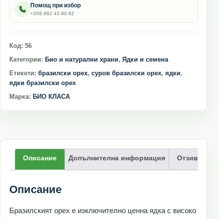
Помощ при избор
+359 882 43 80 82
Код:
56
Категории:
Био и натурални храни
,
Ядки и семена
Етикети:
бразилски орех
,
суров бразилски орех
,
ядки
,
ядки бразилски орех
Марка:
БИО КЛАСА
Описание
Допълнителна информация
Отзиви (0)
Описание
Бразилският орех е изключително ценна ядка с високо