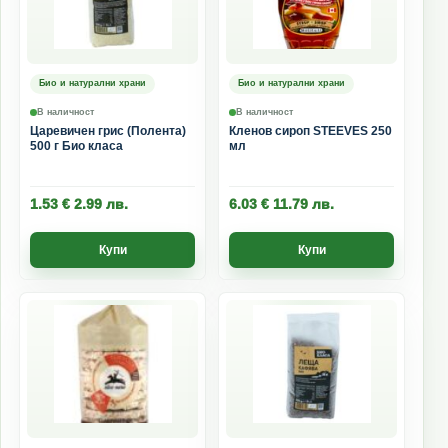
Био и натурални храни
Био и натурални храни
В наличност
В наличност
Царевичен грис (Полента)
Кленов сироп STEEVES 250
500 г Био класа
мл
1.53
€
2.99
лв.
6.03
€
11.79
лв.
Купи
Купи