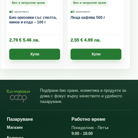
Био и натурални храни
Био и натурални храни
В наличност
В наличност
Био оризовки със спелта,
Леща кафява 500 г
киноа и елда – 100 г
2.79
€
5.46
лв.
2.55
€
4.99
лв.
Купи
Купи
Подбрани био храни, козметика и продукти за
дома с фокус върху качеството и удобното
пазаруване.
Пазаруване
Работно време
Магазин
Понеделник - Петък
9:00 - 18:00
Количка