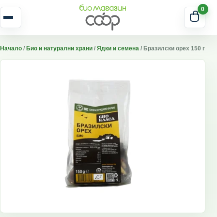
Skip to content
0
Отвори меню
Начало
/
Био и натурални храни
/
Ядки и семена
/ Бразилски орех 150 г