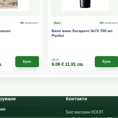
В наличност
Вино
В наличнос
окооп
Бяло вино Катарато №72 750 мл
Paolini
ЦЕНА
Купи
Купи
.
6.09
€
11.91
лв.
руване
Контакти
зин
Био магазин КООП