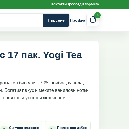
Контакти
Проследи поръчка
0
Търсене
Профил
 17 пак. Yogi Tea
ароматен био чай с 70% ройбос, канела,
 Богатият вкус и меките ванилови нотки
в приятно и уютно изживяване.
Сигурно плащане
Помощ при избор