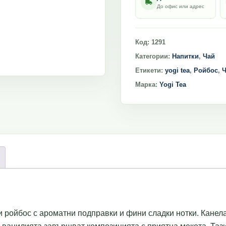
До офис или адрес
Код:
1291
Категории:
Напитки
,
Чай
Етикети:
yogi tea
,
Ройбос
,
Ч
Марка:
Yogi Tea
 ройбос с ароматни подправки и фини сладки нотки. Канел