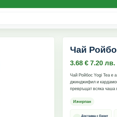
Чай Ройбос
3.68
€
7.20
лв.
Чай Ройбос Yogi Tea е 
джинджифил и кардамон.
превръщат всяка чаша 
Изчерпан
Доставка с Еконт