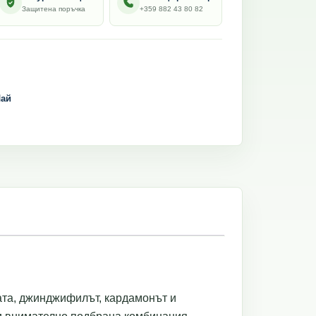
Защитена поръчка
+359 882 43 80 82
ай
ата, джинджифилът, кардамонът и