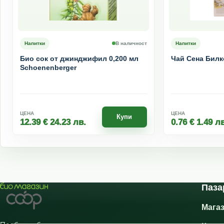
Напитки
В наличност
Напитки
Био сок от джинджифил 0,200 мл
Чай Сена Билк
Schoenenberger
ЦЕНА
ЦЕНА
Купи
12.39
€
24.23
лв.
0.76
€
1.49
лв
Паза
Мага