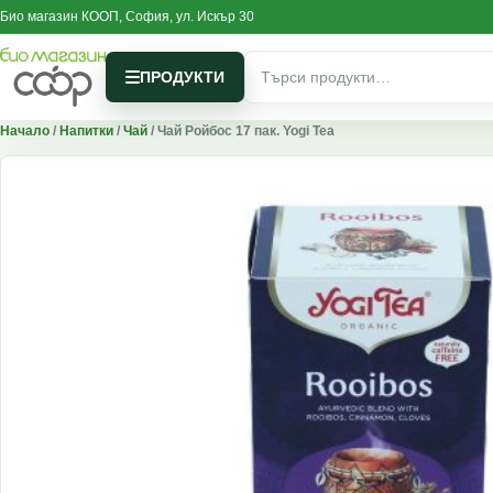
Skip to content
Био магазин КООП, София, ул. Искър 30
Търсене за:
ПРОДУКТИ
Начало
/
Напитки
/
Чай
/ Чай Ройбос 17 пак. Yogi Tea