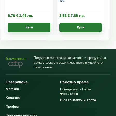
Tea
0.76
€
1.49
лв.
3.93
€
7.69
лв.
Купи
Купи
Подбрани био храни, козметика и продукти за
дома с фокус върху качеството и удобното
пазаруване.
Пазаруване
Работно време
Магазин
Понеделник - Петък
9:00 - 18:00
Количка
Виж контакти и карта
Профил
Проследи поръчка