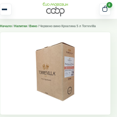
Skip to content
0
Отвори меню
Начало
/
Напитки
/
Вино
/ Червено вино Кроатина 5 л Torrevilla