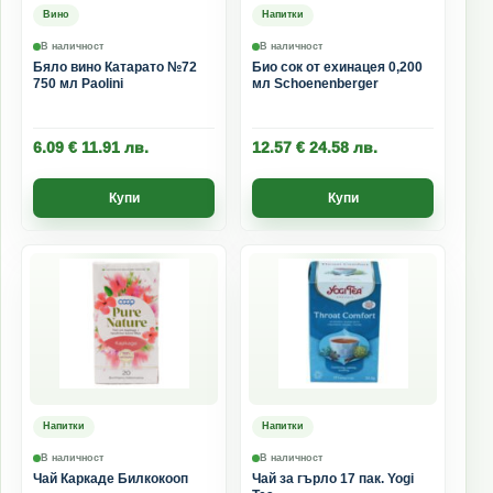
Вино
Напитки
В наличност
В наличност
Бяло вино Катарато №72
Био сок от ехинацея 0,200
750 мл Paolini
мл Schoenenberger
6.09
€
11.91
лв.
12.57
€
24.58
лв.
Купи
Купи
Напитки
Напитки
В наличност
В наличност
Чай Каркаде Билкокооп
Чай за гърло 17 пак. Yogi