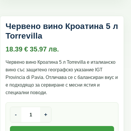
Червено вино Кроатина 5 л
Torrevilla
18.39
€
35.97
лв.
Червено вино Кроатина 5 л Torrevilla е италианско
вино със защитено географско указание IGT
Provincia di Pavia. Отличава се с балансиран вкус и
е подходящо за сервиране с месни ястия и
специални поводи.
количество за Червено вино Кроатина 5 л Torrevilla
-
+