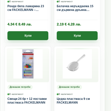
В наличност
В наличност
Ренде бяла ламарина 23
Белачка неръждаема 15
см FACKELMANN –
см дървена дръжка
практично кухненско ренде
FACKELMANN
за сирене и зеленчуци
4.34
€
8.49
лв.
2.19
€
4.28
лв.
Купи
Купи
Домашни потреби
Домашни потреби
В наличност
В наличност
Свещи 24 бр + 12 поставки
Цедка пластмаса 9 см
пластмаса FACKELMANN
FACKELMANN