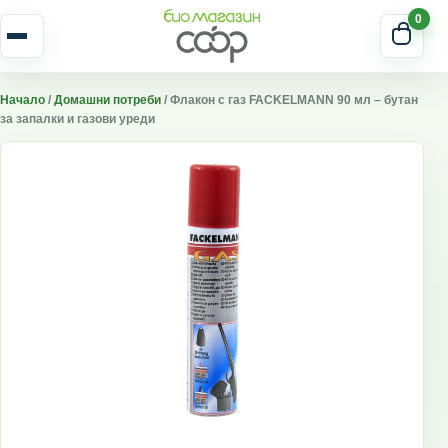
Skip to content
0
Отвори меню
Начало
/
Домашни потреби
/ Флакон с газ FACKELMANN 90 мл – бутан
за запалки и газови уреди