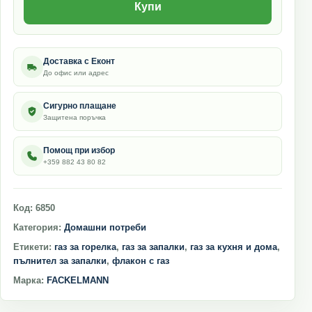
Купи
Доставка с Еконт
До офис или адрес
Сигурно плащане
Защитена поръчка
Помощ при избор
+359 882 43 80 82
Код:
6850
Категория:
Домашни потреби
Етикети:
газ за горелка
,
газ за запалки
,
газ за кухня и дома
,
пълнител за запалки
,
флакон с газ
Марка:
FACKELMANN