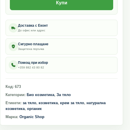
Купи
Доставка с Еконт
До офис или адрес
Сигурно плащане
Защитена поръчка
Помощ при избор
+359 882 43 80 82
Код:
673
Категории:
Био козметика
,
За тяло
Етикети:
за тяло
,
козметика
,
крем за тяло
,
натурална
козметика
,
органик
Марка:
Organic Shop