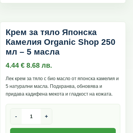
Крем за тяло Японска
Камелия Organic Shop 250
мл – 5 масла
4.44
€
8.68
лв.
Лек крем за тяло с био масло от японска камелия и
5 натурални масла. Подхранва, обновява и
придава кадифена мекота и гладкост на кожата.
количество за Крем за тяло Японска Камелия Organic S
-
+