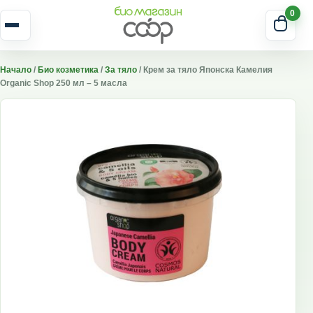
Skip to content
0
Отвори меню
Начало
/
Био козметика
/
За тяло
/ Крем за тяло Японска Камелия
Organic Shop 250 мл – 5 масла