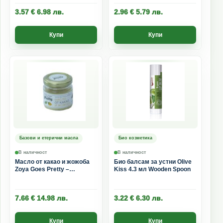
3.57
€
6.98
лв.
2.96
€
5.79
лв.
Купи
Купи
Базови и етерични масла
Био козметика
В наличност
В наличност
Масло от какао и жожоба
Био балсам за устни Olive
Zoya Goes Pretty –
Kiss 4.3 мл Wooden Spoon
Подхранваща грижа за
кожа 60 г
7.66
€
14.98
лв.
3.22
€
6.30
лв.
Купи
Купи