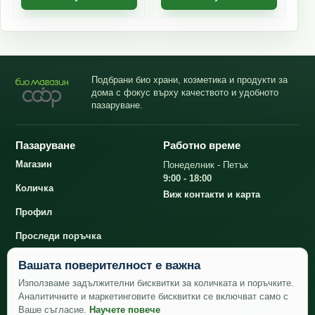
Подбрани био храни, козметика и продукти за
дома с фокус върху качеството и удобното
пазаруване.
Пазаруване
Работно време
Магазин
Понеделник - Петък
9:00 - 18:00
Количка
Виж контакти и карта
Профил
Проследи поръчка
Вашата поверителност е важна
Контакти
Използваме задължителни бисквитки за количката и поръчките.
Аналитичните и маркетинговите бисквитки се включват само с
office@bioshopcoop.bg
Био магазин КООП
Ваше съгласие.
Научете повече