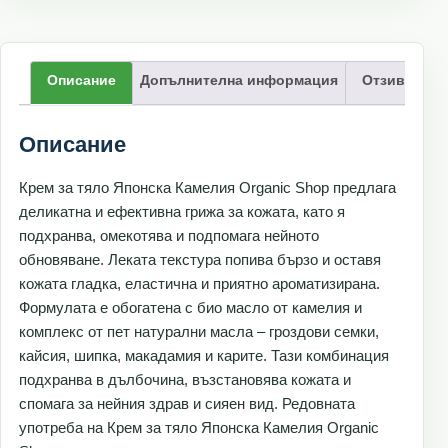
Описание
Допълнителна информация
Отзиви (0)
Описание
Крем за тяло Японска Камелия Organic Shop предлага
деликатна и ефективна грижа за кожата, като я
подхранва, омекотява и подпомага нейното
обновяване. Леката текстура попива бързо и оставя
кожата гладка, еластична и приятно ароматизирана.
Формулата е обогатена с био масло от камелия и
комплекс от пет натурални масла – гроздови семки,
кайсия, шипка, макадамия и карите. Тази комбинация
подхранва в дълбочина, възстановява кожата и
спомага за нейния здрав и сияен вид. Редовната
употреба на Крем за тяло Японска Камелия Organic