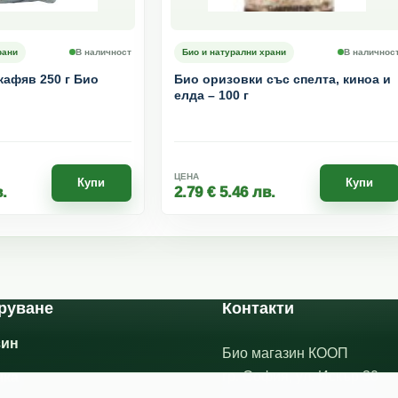
рани
В наличност
Био и натурални храни
В наличнос
кафяв 250 г Био
Био оризовки със спелта, киноа и
елда – 100 г
ЦЕНА
Купи
Купи
.
2.79
€
5.46
лв.
руване
Контакти
зин
Био магазин КООП
гр. София, ул. Искър 30
чка