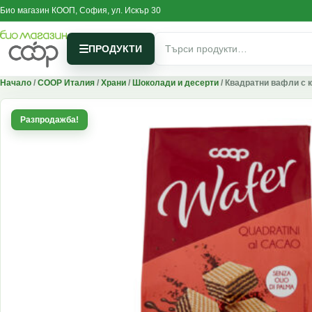
Skip to content
Био магазин КООП, София, ул. Искър 30
Търсене за:
ПРОДУКТИ
Начало
/
COOP Италия
/
Храни
/
Шоколади и десерти
/ Квадратни вафли с 
Разпродажба!