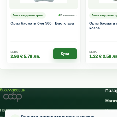
Био и натурални храни
В наличност
Био и натурални х
Ориз басмати бял 500 г Био класа
Ориз басмати 
класа
ЦЕНА
ЦЕНА
Купи
2.96
€
5.79
лв.
1.32
€
2.58
лв
Паза
Мага
Подбрани био храни, козметика и продукти за
Коли
дома с фокус върху качеството и удобното