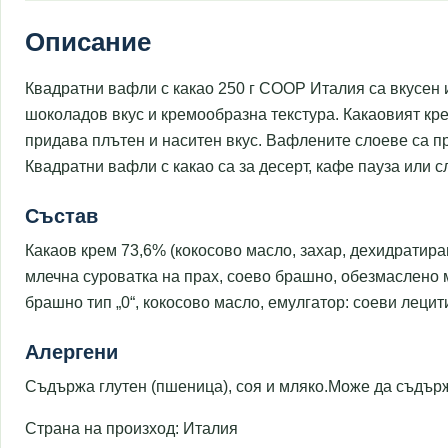
Описание
Квадратни вафли с какао 250 г COOP Италия са вкусен 
шоколадов вкус и кремообразна текстура. Какаовият крем
придава плътен и наситен вкус. Вафлените слоеве са пр
Квадратни вафли с какао са за десерт, кафе пауза или с
Състав
Какаов крем 73,6% (кокосово масло, захар, дехидратира
млечна суроватка на прах, соево брашно, обезмаслено м
брашно тип „0“, кокосово масло, емулгатор: соеви лецит
Алергени
Съдържа глутен (пшеница), соя и мляко.Може да съдърж
Страна на произход: Италия