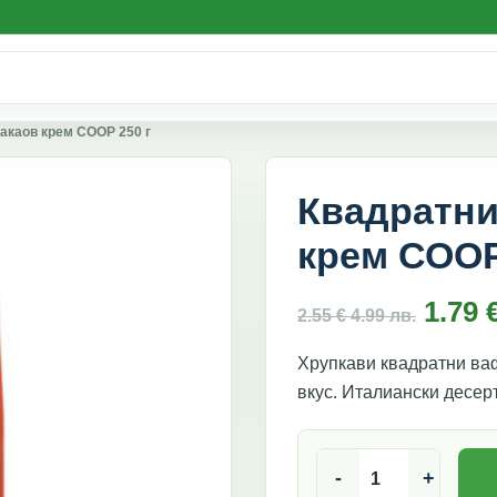
какаов крем СООР 250 г
Квадратни
крем СООР
1.79
2.55
€
4.99
лв.
Хрупкави квадратни ваф
вкус. Италиански десер
количество за Квадра
-
+