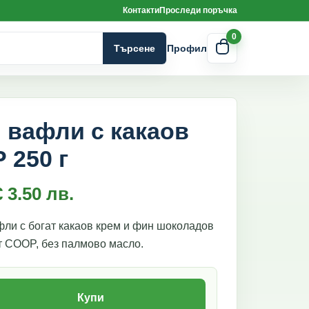
Контакти
Проследи поръчка
0
Търсене
Профил
 вафли с какаов
 250 г
€
3.50
лв.
ли с богат какаов крем и фин шоколадов
т COOP, без палмово масло.
тни вафли с какаов крем СООР 250 г
Купи