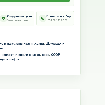
Сигурно плащане
Помощ при избор
Защитена поръчка
+359 882 43 80 82
ио и натурални храни
,
Храни
,
Шоколади и
ти
,
квадратни вафли с какао
,
соор
,
СООР
адови вафли