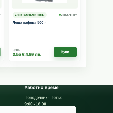
т
Био и натурални храни
В наличност
Леща кафява 500 г
ЦЕНА
Купи
2.55
€
4.99
лв.
Работно време
Понеделник - Петък
9:00 - 18:00
Виж контакти и карта