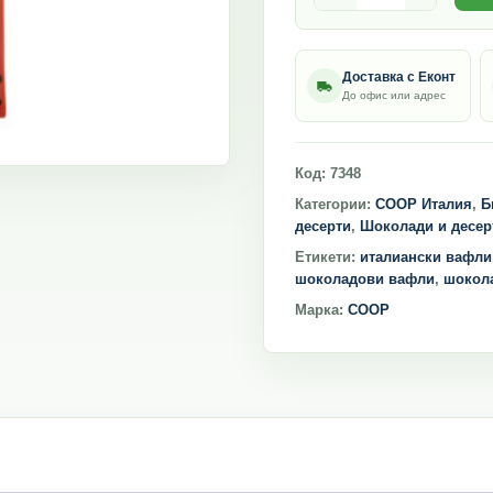
Доставка с Еконт
До офис или адрес
Код:
7348
Категории:
COOP Италия
,
Б
десерти
,
Шоколади и десер
Етикети:
италиански вафли
шоколадови вафли
,
шокол
Марка:
COOP