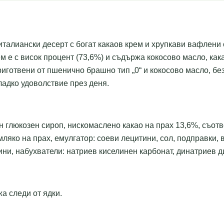
италиански десерт с богат какаов крем и хрупкави вафлени
 е с висок процент (73,6%) и съдържа кокосово масло, кака
иготвени от пшенично брашно тип „0“ и кокосово масло, бе
ладко удоволствие през деня.
н глюкозен сироп, нискомаслено какао на прах 13,6%, съот
ляко на прах, емулгатор: соеви лецитини, сол, подправки,
ини, набухватели: натриев киселинен карбонат, динатриев д
а следи от ядки.