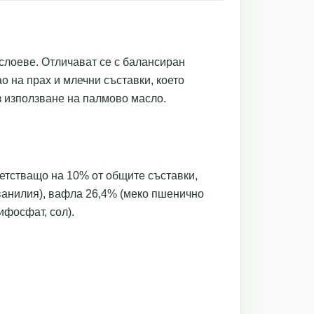
 слоеве. Отличават се с балансиран
о на прах и млечни съставки, което
з използване на палмово масло.
ветстващо на 10% от общите съставки,
 ванилия), вафла 26,4% (меко пшенично
ифосфат, сол).