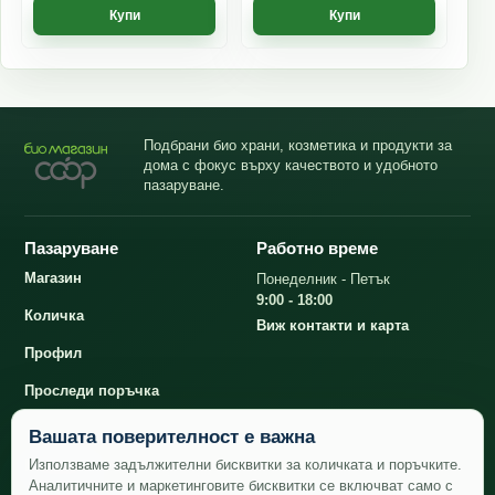
Купи
Купи
Подбрани био храни, козметика и продукти за
дома с фокус върху качеството и удобното
пазаруване.
Пазаруване
Работно време
Магазин
Понеделник - Петък
9:00 - 18:00
Количка
Виж контакти и карта
Профил
Проследи поръчка
Вашата поверителност е важна
Контакти
Използваме задължителни бисквитки за количката и поръчките.
Аналитичните и маркетинговите бисквитки се включват само с