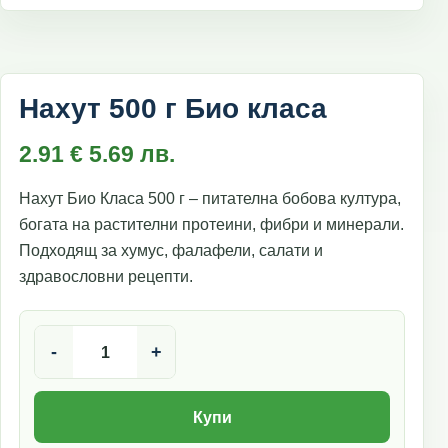
Нахут 500 г Био класа
2.91
€
5.69
лв.
Нахут Био Класа 500 г – питателна бобова култура,
богата на растителни протеини, фибри и минерали.
Подходящ за хумус, фалафели, салати и
здравословни рецепти.
количество за Нахут 500 г Био класа
-
+
Купи