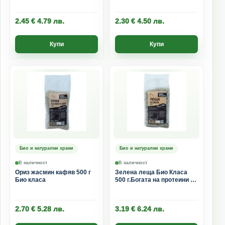
2.45
€
4.79
лв.
2.30
€
4.50
лв.
Купи
Купи
Био и натурални храни
Био и натурални храни
В наличност
В наличност
Ориз жасмин кафяв 500 г
Зелена леща Био Класа
Био класа
500 г.Богата на протеини и
фибри
2.70
€
5.28
лв.
3.19
€
6.24
лв.