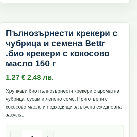
Пълнозърнести крекери с
чубрица и семена Bettr
.био крекери с кокосово
масло 150 г
1.27
€
2.48
лв.
Хрупкави био пълнозърнести крекери с ароматна
чубрица, сусам и ленено семе. Приготвени с
кокосово масло и подходящи за вкусна ежедневна
закуска.
количество за Пълнозърнести крекери с чубрица и семен