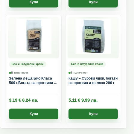
Купи
Купи
Био и натурални храни
Био и натурални храни
В наличност
В наличност
Зелена леща Био Класа
Кашу – Сурови ядки, богати
500 г.Богата на протеини и
на протеин и желязо 200 г
фибри
3.19
€
6.24
лв.
5.11
€
9.99
лв.
Купи
Купи