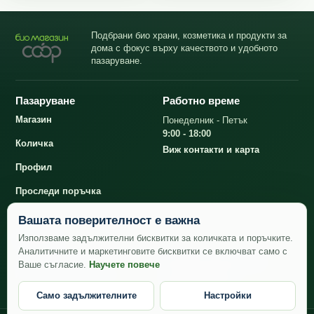
Подбрани био храни, козметика и продукти за
дома с фокус върху качеството и удобното
пазаруване.
Пазаруване
Работно време
Магазин
Понеделник - Петък
9:00 - 18:00
Количка
Виж контакти и карта
Профил
Проследи поръчка
Вашата поверителност е важна
Контакти
Използваме задължителни бисквитки за количката и поръчките.
Аналитичните и маркетинговите бисквитки се включват само с
office@bioshopcoop.bg
Био магазин КООП
Ваше съгласие.
Научете повече
гр. София, ул. Искър 30
+359 882 43 80 82
Само задължителните
Настройки