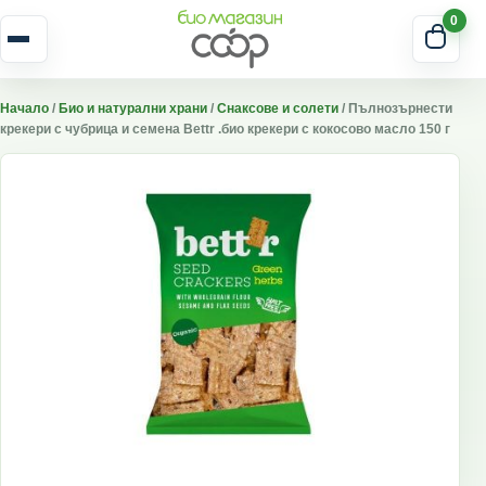
Skip to content
0
Отвори меню
Начало
/
Био и натурални храни
/
Снаксове и солети
/ Пълнозърнести
крекери с чубрица и семена Bettr .био крекери с кокосово масло 150 г