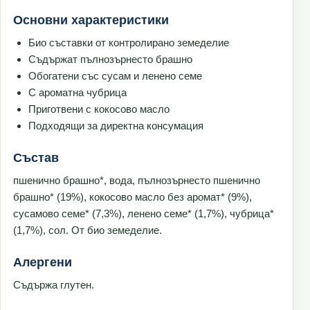
Основни характеристики
Био съставки от контролирано земеделие
Съдържат пълнозърнесто брашно
Обогатени със сусам и ленено семе
С ароматна чубрица
Приготвени с кокосово масло
Подходящи за директна консумация
Състав
пшенично брашно*, вода, пълнозърнесто пшенично
брашно* (19%), кокосово масло без аромат* (9%),
сусамово семе* (7,3%), ленено семе* (1,7%), чубрица*
(1,7%), сол. От био земеделие.
Алергени
Съдържа глутен.