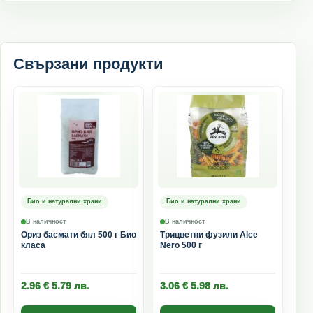
Свързани продукти
Био и натурални храни
Био и натурални храни
В наличност
В наличност
Ориз басмати бял 500 г Био
Трицветни фузили Alce
класа
Nero 500 г
2.96
€
5.79
лв.
3.06
€
5.98
лв.