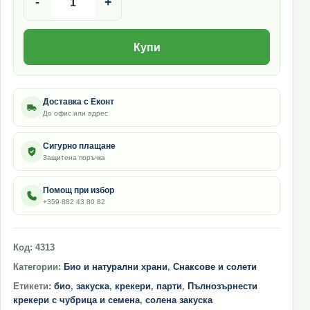
-
+
Купи
Доставка с Еконт
До офис или адрес
Сигурно плащане
Защитена поръчка
Помощ при избор
+359 882 43 80 82
Код:
4313
Категории:
Био и натурални храни
,
Снаксове и солети
Етикети:
био
,
закуска
,
крекери
,
парти
,
Пълнозърнести
крекери с чубрица и семена
,
солена закуска