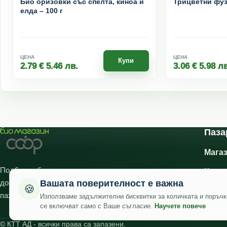
Био оризовки със спелта, киноа и
Трицветни фузи
елда – 100 г
ЦЕНА
ЦЕНА
Купи
2.79
€
5.46
лв.
3.06
€
5.98
лв
Паза
Мага
Подбрани био храни, козметика и продукти за
Коли
дома с фокус върху качеството и удобното
Вашата поверителност е важна
🍪
Проф
пазаруване.
Използваме задължителни бисквитки за количката и поръчк
се включват само с Ваше съгласие.
Научете повече
Прос
© КТТ АД - всички права са запазени.