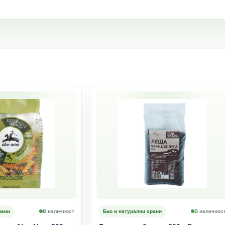
рани
В наличност
Био и натурални храни
В наличнос