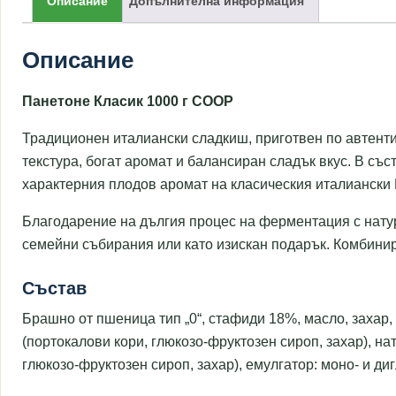
Описание
Допълнителна информация
Описание
Панетоне Класик 1000 г COOP
Традиционен италиански сладкиш, приготвен по автенти
текстура, богат аромат и балансиран сладък вкус. В съ
характерния плодов аромат на класическия италиански 
Благодарение на дългия процес на ферментация с натур
семейни събирания или като изискан подарък. Комбинира
Състав
Брашно от пшеница тип „0“, стафиди 18%, масло, захар,
(портокалови кори, глюкозо-фруктозен сироп, захар), н
глюкозо-фруктозен сироп, захар), емулгатор: моно- и д