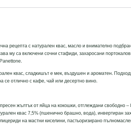
чна рецепта с натурален квас, масло и внимателно подбран
става му са включени сочни стафиди, захаросани портокалов
Panettone.
ален квас, сладкишът е мек, въздушен и ароматен. Подход
 се отлично с кафе, чай или десертно вино.
 пресен жълтък от яйца на кокошки, отглеждани свободно –
атурален квас 7,5% (пшенично брашно, вода), инвертиран за
иглицериди на мастни киселини, пастьоризирано пълномасле