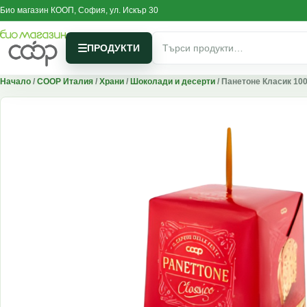
Skip to content
Био магазин КООП, София, ул. Искър 30
Търсене за:
ПРОДУКТИ
Начало
/
COOP Италия
/
Храни
/
Шоколади и десерти
/ Панетоне Класик 100