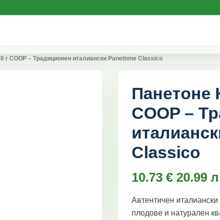
0 г COOP – Традиционен италиански Panettone Classico
Панетоне 
COOP – Т
италианск
Classico
10.73
€
20.99
л
Автентичен италиански 
плодове и натурален кв