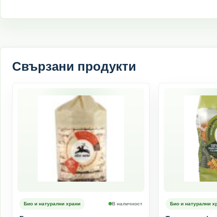
Свързани продукти
Био и натурални храни
В наличност
Био и натурални х