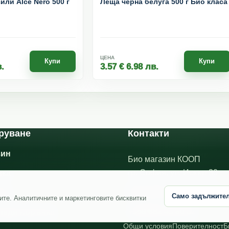
ли Alce Nero 500 г
Леща черна белуга 500 г Био класа
ЦЕНА
Купи
Купи
.
3.57
€
6.98
лв.
руване
Контакти
зин
Био магазин КООП
гр. София, ул. Искър 30
чка
office@bioshopcoop.bg
ил
Само задължите
ите. Аналитичните и маркетинговите бисквитки
+359 882 43 80 82
леди поръчка
Общи условия
Поверителност
Б