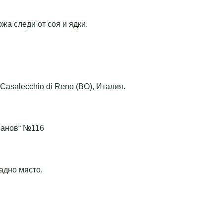
жа следи от соя и ядки.
Casalecchio di Reno (BO), Италия.
шанов“ №116
адно място.