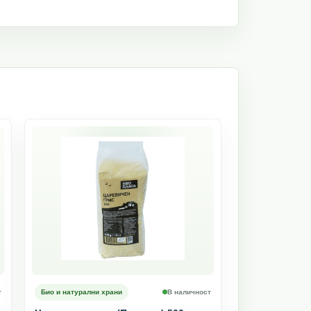
т
Био и натурални храни
В наличност