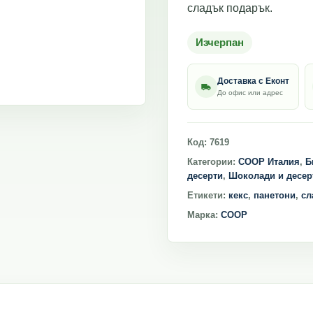
сладък подарък.
Изчерпан
Доставка с Еконт
До офис или адрес
Код:
7619
Категории:
COOP Италия
,
Б
десерти
,
Шоколади и десер
Етикети:
кекс
,
панетони
,
сл
Марка:
COOP