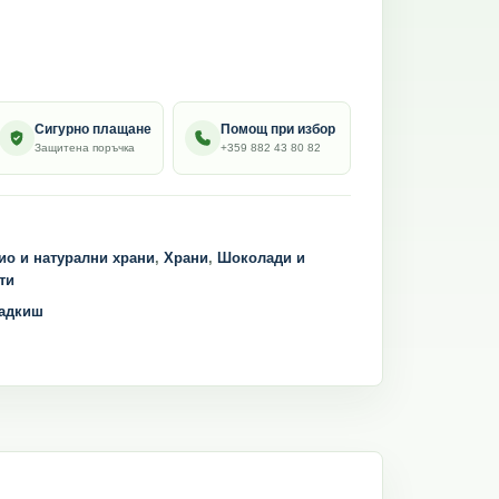
Сигурно плащане
Помощ при избор
Защитена поръчка
+359 882 43 80 82
ио и натурални храни
,
Храни
,
Шоколади и
ти
адкиш