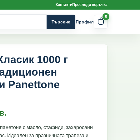
Контакти
Проследи поръчка
0
Търсене
Профил
Класик 1000 г
радиционен
и Panettone
в.
панетоне с масло, стафиди, захаросани
ас. Идеален за празничната трапеза и