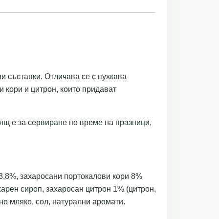
и съставки. Отличава се с пухкава
и кори и цитрон, които придават
ящ е за сервиране по време на празници,
 8,8%, захаросани портокалови кори 8%
харен сироп, захаросан цитрон 1% (цитрон,
но мляко, сол, натурални аромати.