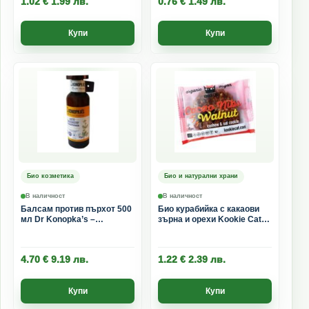
1.02
€
1.99
лв.
0.76
€
1.49
лв.
Купи
Купи
Био козметика
Био и натурални храни
В наличност
В наличност
Балсам против пърхот 500
Био курабийка с какаови
мл Dr Konopka’s –
зърна и орехи Kookie Cat
Успокоява скалпа и
50 г
укрепва косата
4.70
€
9.19
лв.
1.22
€
2.39
лв.
Купи
Купи