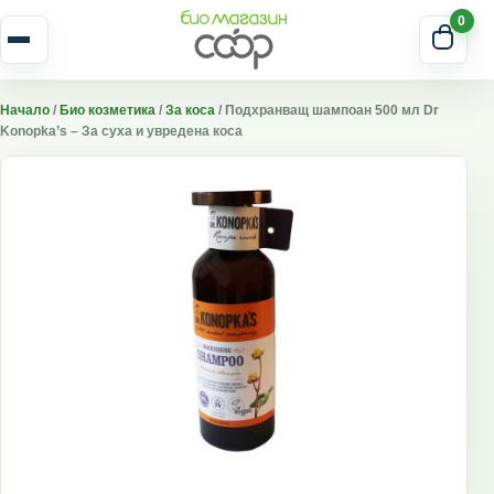
Skip to content
0
Отвори меню
Начало
/
Био козметика
/
За коса
/ Подхранващ шампоан 500 мл Dr
Konopka’s – За суха и увредена коса