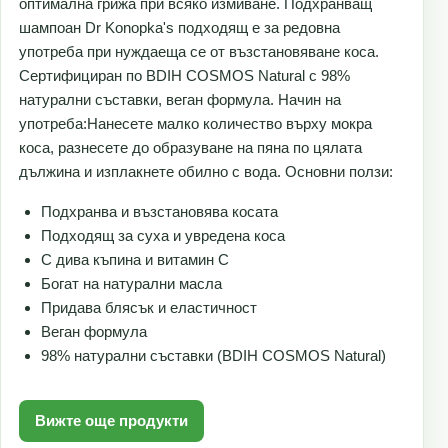
оптимална грижа при всяко измиване. Подхранващ
шампоан Dr Konopka's подходящ е за редовна
употреба при нуждаеща се от възстановяване коса.
Сертифициран по BDIH COSMOS Natural с 98%
натурални съставки, веган формула. Начин на
употреба:Нанесете малко количество върху мокра
коса, разнесете до образуване на пяна по цялата
дължина и изплакнете обилно с вода. Основни ползи:
Подхранва и възстановява косата
Подходящ за суха и увредена коса
С дива къпина и витамин С
Богат на натурални масла
Придава блясък и еластичност
Веган формула
98% натурални съставки (BDIH COSMOS Natural)
Вижте още продукти