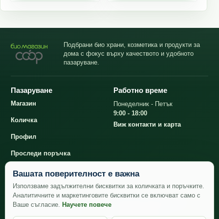
Подбрани био храни, козметика и продукти за
дома с фокус върху качеството и удобното
пазаруване.
Пазаруване
Работно време
Магазин
Понеделник - Петък
9:00 - 18:00
Количка
Виж контакти и карта
Профил
Проследи поръчка
Вашата поверителност е важна
Контакти
Използваме задължителни бисквитки за количката и поръчките.
Аналитичните и маркетинговите бисквитки се включват само с
office@bioshopcoop.bg
Био магазин КООП
Ваше съгласие.
Научете повече
гр. София, ул. Искър 30
+359 882 43 80 82