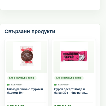
Свързани продукти
Био и натурални храни
Био и натурални храни
В наличност
В наличност
Био курабийка с фурми и
Суров десерт ягода и
бадеми 40 г
банан 30 г – био веган
плодово барче