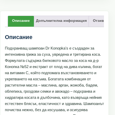
Описание
Допълнителна информация
Отзиви (0)
Описание
Подхранващ шампоан Dr Konopka's е създаден за
интензивна грижа за суха, увредена и третирана коса.
Формулата съдържа билковото масло за коса на д-р
Конопка №52 и екстракт от плод на дива къпина, богат
на витамин С, който подпомага възстановяването и
укрепването на косъма. Богатата комбинация от
растителни масла – маслина, арган, жожоба, бадем,
облепиха, гроздови семки и авокадо – подхранва и
хидратира косата в дълбочина, като възвръща нейния
естествен блясък, еластичност и здравина. Шампоанът
почиства нежно, без да изсушава, и осигурява