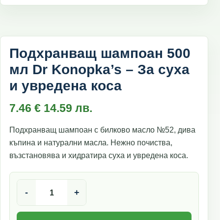
Подхранващ шампоан 500
мл Dr Konopka’s – За суха
и увредена коса
7.46
€
14.59
лв.
Подхранващ шампоан с билково масло №52, дива
къпина и натурални масла. Нежно почиства,
възстановява и хидратира суха и увредена коса.
количество за Подхранващ шампоан 500 мл Dr Konopka'
-
+