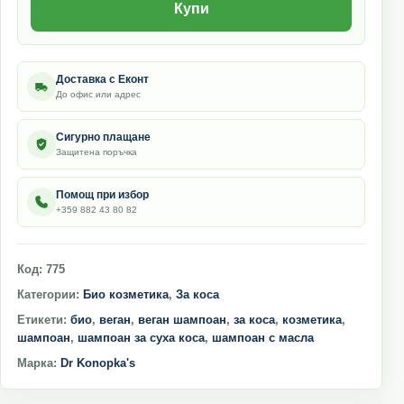
Купи
Доставка с Еконт
До офис или адрес
Сигурно плащане
Защитена поръчка
Помощ при избор
+359 882 43 80 82
Код:
775
Категории:
Био козметика
,
За коса
Етикети:
био
,
веган
,
веган шампоан
,
за коса
,
козметика
,
шампоан
,
шампоан за суха коса
,
шампоан с масла
Марка:
Dr Konopka's