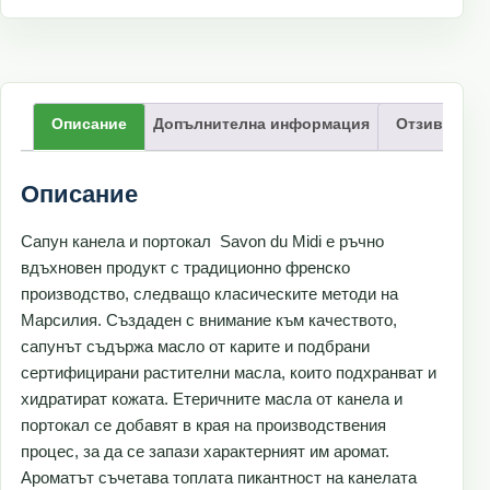
Описание
Допълнителна информация
Отзиви (0)
Описание
Сапун канела и портокал Savon du Midi е ръчно
вдъхновен продукт с традиционно френско
производство, следващо класическите методи на
Марсилия. Създаден с внимание към качеството,
сапунът съдържа масло от карите и подбрани
сертифицирани растителни масла, които подхранват и
хидратират кожата. Етеричните масла от канела и
портокал се добавят в края на производствения
процес, за да се запази характерният им аромат.
Ароматът съчетава топлата пикантност на канелата