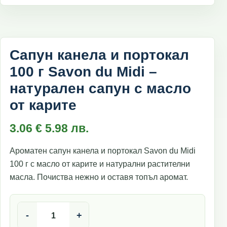
Сапун канела и портокал
100 г Savon du Midi –
натурален сапун с масло
от карите
3.06
€
5.98
лв.
Ароматен сапун канела и портокал Savon du Midi
100 г с масло от карите и натурални растителни
масла. Почиства нежно и оставя топъл аромат.
количество за Сапун канела и портокал 100 г Savon du 
-
+