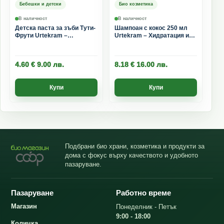
Бебешки и детски
Био козметика
В наличност
В наличност
Детска паста за зъби Тути-
Шампоан с кокос 250 мл
Фрути Urtekram –
Urtekram – Хидратация и
Натурална грижа 75 мл
блясък за косата
4.60
€
9.00
лв.
8.18
€
16.00
лв.
Купи
Купи
Подбрани био храни, козметика и продукти за
дома с фокус върху качеството и удобното
пазаруване.
Пазаруване
Работно време
Магазин
Понеделник - Петък
9:00 - 18:00
Количка