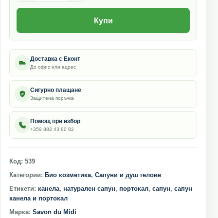
Купи
Доставка с Еконт
До офис или адрес
Сигурно плащане
Защитена поръчка
Помощ при избор
+359 882 43 80 82
Код:
539
Категории:
Био козметика
,
Сапуни и душ гелове
Етикети:
канела
,
натурален сапун
,
портокал
,
сапун
,
сапун
канела и портокал
Марка:
Savon du Midi