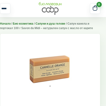
Skip to content
0
Отвори меню
Начало
/
Био козметика
/
Сапуни и душ гелове
/ Сапун канела и
портокал 100 г Savon du Midi – натурален сапун с масло от карите