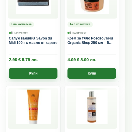
Био козметика
Био козметика
В наличност
В наличност
Сапун ванилия Savon du
Крем за тяло Розово Личи
Midi 100 г с масло от карите
Organic Shop 250 мл – 5
масла и био екстракт
2.96
€
5.79
лв.
4.09
€
8.00
лв.
Купи
Купи