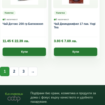
Напитки
Напитки
В наличност
В наличност
Чай Детокс 200 гр Билкокооп
Чай Джинджифил 17 пак. Yogi
Tea
11.45
€
22.39
лв.
3.93
€
7.69
лв.
Купи
Купи
1
2
3
→
Подбрани био храни, козметика и продукти за
дома с фокус върху качеството и удобното
пазаруване.