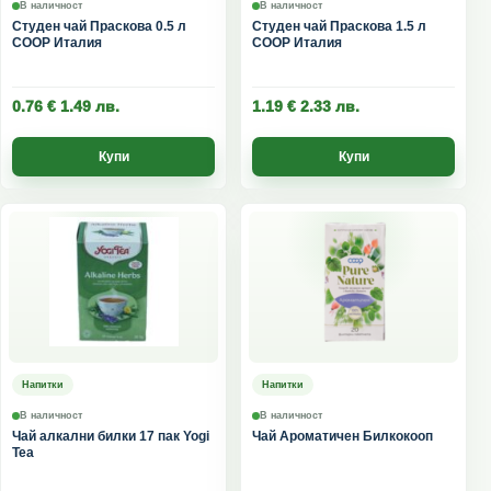
В наличност
В наличност
Студен чай Праскова 0.5 л
Студен чай Праскова 1.5 л
COOP Италия
COOP Италия
0.76
€
1.49
лв.
1.19
€
2.33
лв.
Купи
Купи
Напитки
Напитки
В наличност
В наличност
Чай алкални билки 17 пак Yogi
Чай Ароматичен Билкокооп
Tea