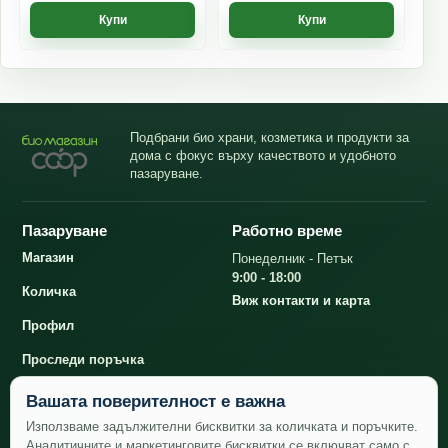
Купи
Купи
Подбрани био храни, козметика и продукти за
дома с фокус върху качеството и удобното
пазаруване.
Пазаруване
Работно време
Магазин
Понеделник - Петък
9:00 - 18:00
Количка
Виж контакти и карта
Профил
Проследи поръчка
Вашата поверителност е важна
Контакти
Използваме задължителни бисквитки за количката и поръчките.
Аналитичните и маркетинговите бисквитки се включват само с