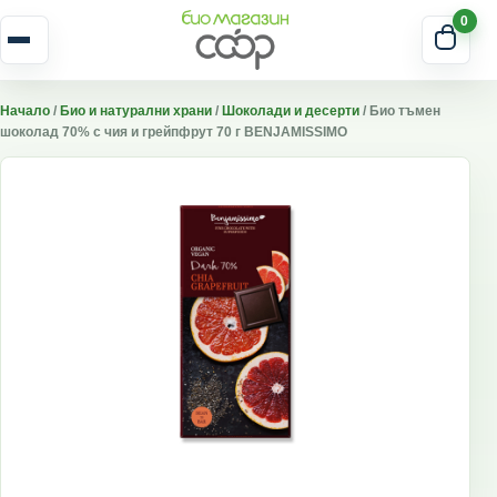
Skip to content
0
Отвори меню
Начало
/
Био и натурални храни
/
Шоколади и десерти
/ Био тъмен
шоколад 70% с чия и грейпфрут 70 г BENJAMISSIMO