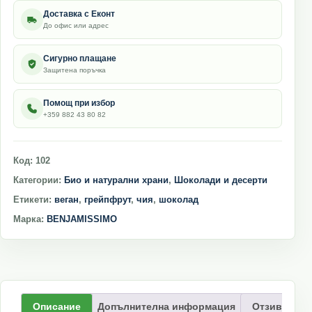
Доставка с Еконт
До офис или адрес
Сигурно плащане
Защитена поръчка
Помощ при избор
+359 882 43 80 82
Код:
102
Категории:
Био и натурални храни
,
Шоколади и десерти
Етикети:
веган
,
грейпфрут
,
чия
,
шоколад
Марка:
BENJAMISSIMO
Описание
Допълнителна информация
Отзиви (0)