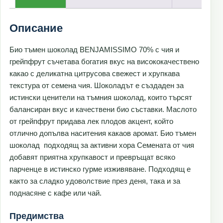
Описание
Био тъмен шоколад BENJAMISSIMO 70% с чия и
грейпфрут съчетава богатия вкус на висококачествено
какао с деликатна цитрусова свежест и хрупкава
текстура от семена чия. Шоколадът е създаден за
истински ценители на тъмния шоколад, които търсят
балансиран вкус и качествени био съставки. Маслото
от грейпфрут придава лек плодов акцент, който
отлично допълва наситения какаов аромат. Био тъмен
шоколад подходящ за активни хора Семената от чия
добавят приятна хрупкавост и превръщат всяко
парченце в истинско гурме изживяване. Подходящ е
както за сладко удоволствие през деня, така и за
поднасяне с кафе или чай.
Предимства