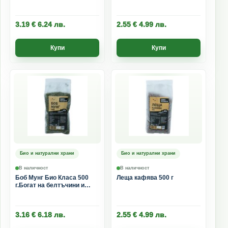
фибри
нерафинирана морска сол
от Ил дьо Ре
3.19
€
6.24
лв.
2.55
€
4.99
лв.
Купи
Купи
Био и натурални храни
Био и натурални храни
В наличност
В наличност
Боб Мунг Био Класа 500
Леща кафява 500 г
г.Богат на белтъчини и
фибри
3.16
€
6.18
лв.
2.55
€
4.99
лв.