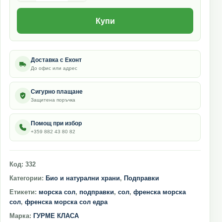
Купи
Доставка с Еконт
До офис или адрес
Сигурно плащане
Защитена поръчка
Помощ при избор
+359 882 43 80 82
Код:
332
Категории:
Био и натурални храни
,
Подправки
Етикети:
морска сол
,
подправки
,
сол
,
френска морска
сол
,
френска морска сол едра
Марка:
ГУРМЕ КЛАСА