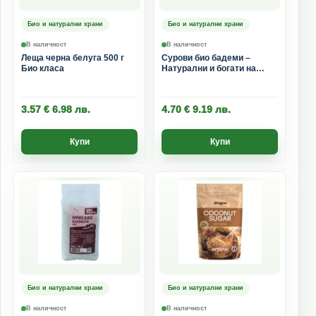
Био и натурални храни
Био и натурални храни
В наличност
В наличност
Леща черна белуга 500 г
Сурови био бадеми –
Био класа
Натурални и богати на
протеини 200 г
3.57
€
6.98
лв.
4.70
€
9.19
лв.
Купи
Купи
Био и натурални храни
Био и натурални храни
В наличност
В наличност