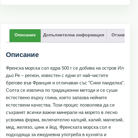
Описание
Допълнителна информация
Отзиви (0)
Описание
Френска морска сол едра 500 г се добива на остров Ил
дьо Ре – регион, известен с едни от най-чистите
брегове във Франция и отличаван със “Синя панделка”.
Солта се извлича по традиционни методи и се суши
естествено върху глина, което запазва нейните
естествени качества. Този процес позволява да се
съхранят всички важни минерали на морето в лесно
усвоима форма, включително калций, калий, магнезий,
мед, желязо, цинк и йод. Френската морска сол е
подходяща за ежедневна употреба в кухнята и