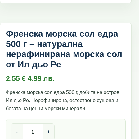
Френска морска сол едра
500 г – натурална
нерафинирана морска сол
от Ил дьо Ре
2.55
€
4.99
лв.
Френска морска сол едра 500 г, добита на остров
Ил дьо Ре. Нерафинирана, естествено сушена и
богата на ценни морски минерали.
количество за Френска морска сол едра 500 г – натур
-
+