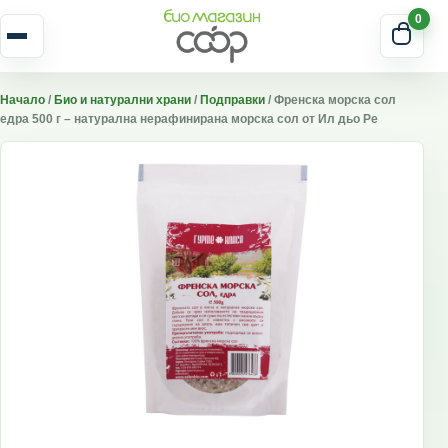
Skip to content
0
Отвори меню
Начало
/
Био и натурални храни
/
Подправки
/ Френска морска сол
едра 500 г – натурална нерафинирана морска сол от Ил дьо Ре