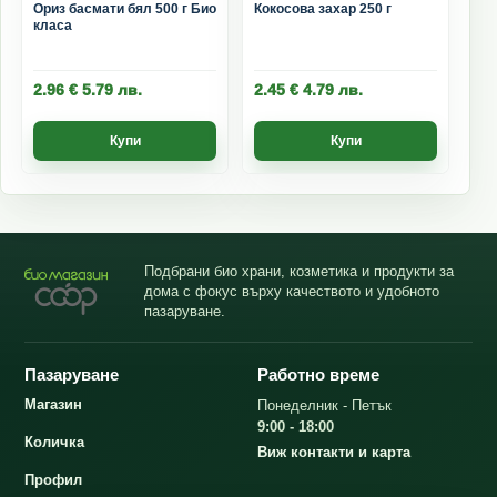
Ориз басмати бял 500 г Био
Кокосова захар 250 г
класа
2.96
€
5.79
лв.
2.45
€
4.79
лв.
Купи
Купи
Подбрани био храни, козметика и продукти за
дома с фокус върху качеството и удобното
пазаруване.
Пазаруване
Работно време
Магазин
Понеделник - Петък
9:00 - 18:00
Количка
Виж контакти и карта
Профил