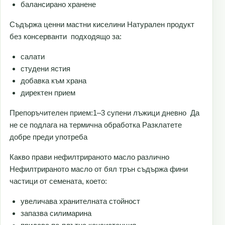
балансирано хранене
Съдържа ценни мастни киселини Натурален продукт
без консерванти подходящо за:
салати
студени ястия
добавка към храна
директен прием
Препоръчителен прием:1–3 супени лъжици дневно Да
не се подлага на термична обработка Разклатете
добре преди употреба
Какво прави нефилтрираното масло различно
Нефилтрираното масло от бял трън съдържа фини
частици от семената, което:
увеличава хранителната стойност
запазва силимарина