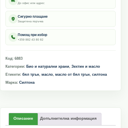
До офис или адрес
Сигурно плащане
Защитена поръчка
Помощ при избор
+359 882 43 80 82
Код:
6883
Категории:
Био и натурални храни
,
Зехтин и масло
Етикети:
бял трън
,
масло
,
масло от бял трън
,
силтона
Марка:
Силтона
Описание
Допълнителна информация