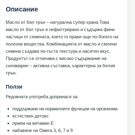
Описание
Масло от бял трън – натурална супер храна Това
масло от бял трън е нефилтрирано и съдържа фини
частици от семената, което го прави още по-богато на
полезни вещества. Комбинацията от масло и смлени
семена създава по-гъста текстура и наситен вкус.
Продуктът се отличава с високо съдържание на
силимарин – активна съставка, характерна за белия
трън.
Ползи
Редовната употреба допринася за:
поддържане на нормалните функции на организма
естествен детокс
прием на витамин Е
набавяне на Омега 3, 6, 7 и 9