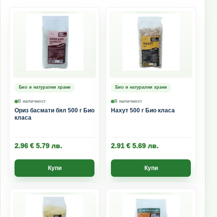
Био и натурални храни
Био и натурални храни
В наличност
В наличност
Ориз басмати бял 500 г Био
Нахут 500 г Био класа
класа
2.96
€
5.79
лв.
2.91
€
5.69
лв.
Купи
Купи