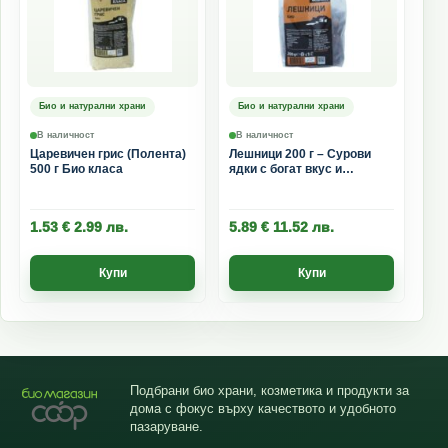
Био и натурални храни
Био и натурални храни
В наличност
В наличност
Царевичен грис (Полента)
Лешници 200 г – Сурови
500 г Био класа
ядки с богат вкус и
хранителни вещества
1.53
€
2.99
лв.
5.89
€
11.52
лв.
Купи
Купи
Подбрани био храни, козметика и продукти за
дома с фокус върху качеството и удобното
пазаруване.