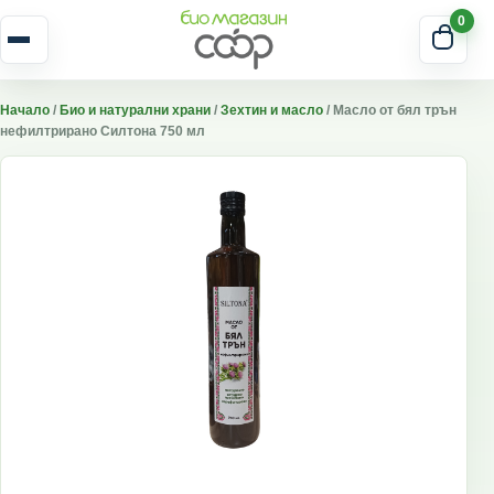
Skip to content
0
Отвори меню
Начало
/
Био и натурални храни
/
Зехтин и масло
/ Масло от бял трън
нефилтрирано Силтона 750 мл